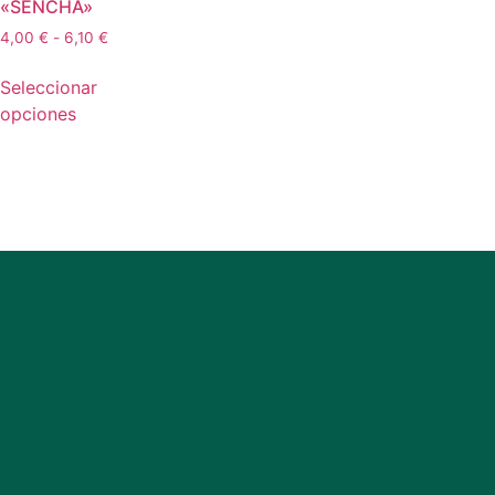
«SENCHA»
4,00
€
-
6,10
€
Seleccionar
opciones