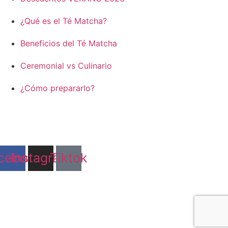
¿Qué es el Té Matcha?
Beneficios del Té Matcha
Ceremonial vs Culinario
¿Cómo prepararlo?
© mimar-té 2026
Sitio web creado con asistencia de Inteligencia Artificial
cebook
Instagram
Tiktok