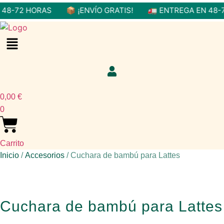
8-72 HORAS
📦 ¡ENVÍO GRATIS!
🚛 ENTREGA EN 48-72
Menú
0,00
€
0
Carrito
Inicio
/
Accesorios
/ Cuchara de bambú para Lattes
Cuchara de bambú para Lattes